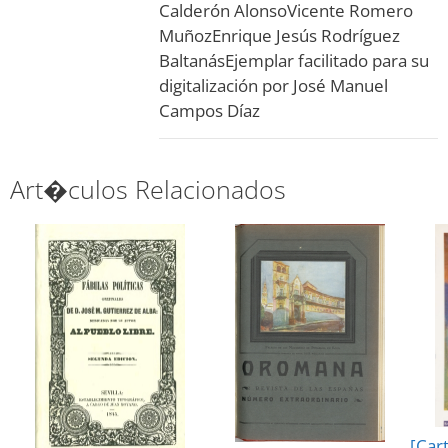
Calderón Alonso
Vicente Romero
Muñoz
Enrique Jesús Rodríguez
Baltanás
Ejemplar facilitado para su
digitalización por José Manuel
Campos Díaz
Art�culos Relacionados
[Car