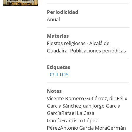
Periodicidad
Anual
Materias
Fiestas religiosas - Alcalá de
Guadaíra- Publicaciones periódicas
Etiquetas
CULTOS
Notas
Vicente Romero Gutiérrez, dir.
Félix
García Sánchez
Juan Jorge García
García
Rafael La Casa
García
Francisco López
Pérez
Antonio García Mora
Germán