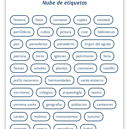
Nube de etiquetas
historia
fotos
carnaval
coplas
navidad
periÓdicos
cultos
pintura
cine
bibliotecas
pan
panaderias
panaderos
virgen del aguila
patrona
toros
iglesias
patrimonio
feria
fiestas
arboles
plantas
canciones
castillo
jesÚs nazareno
hermandades
santo entierro
escritores
colegios
arqueologÍa
teatro
semana santa
geografia
poblacion
cantaores
cantes
molinos
monumentos
turismo
pintores
poesia
periodicos
futbol