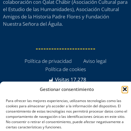
colaboración con Qalat Chábir (Asociación Cultural para
el Estudio de las Humanidades), Asociación Cultural
Amigos de la Historia Padre Flores y Fundación
Nuestra Señora del Águila.
Política de privacidad
Aviso legal
Política de cookies
Visitas
17.278
Gestionar consentimiento
Para ofrecer las mejores experiencias, utilizamos tecnologías como las
cookies para almacenar y/o acceder a la información del dispositivo. El
consentimiento de estas tecnologías nos permitirá procesar datos como el
comportamiento de navegación o las identificaciones únicas en este sitio.
No consentir o retirar el consentimiento, puede afectar negativamente a
ciertas características y funciones.
powered by