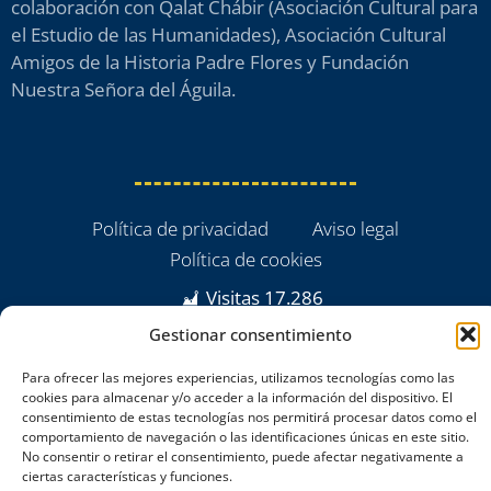
colaboración con Qalat Chábir (Asociación Cultural para
el Estudio de las Humanidades), Asociación Cultural
Amigos de la Historia Padre Flores y Fundación
Nuestra Señora del Águila.
Política de privacidad
Aviso legal
Política de cookies
Visitas
17.286
Gestionar consentimiento
Para ofrecer las mejores experiencias, utilizamos tecnologías como las
cookies para almacenar y/o acceder a la información del dispositivo. El
consentimiento de estas tecnologías nos permitirá procesar datos como el
comportamiento de navegación o las identificaciones únicas en este sitio.
No consentir o retirar el consentimiento, puede afectar negativamente a
ciertas características y funciones.
powered by