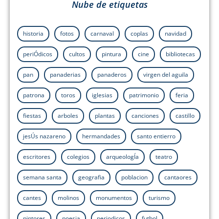
Nube de etiquetas
historia
fotos
carnaval
coplas
navidad
periÓdicos
cultos
pintura
cine
bibliotecas
pan
panaderias
panaderos
virgen del aguila
patrona
toros
iglesias
patrimonio
feria
fiestas
arboles
plantas
canciones
castillo
jesÚs nazareno
hermandades
santo entierro
escritores
colegios
arqueologÍa
teatro
semana santa
geografia
poblacion
cantaores
cantes
molinos
monumentos
turismo
pintores
poesia
periodicos
futbol