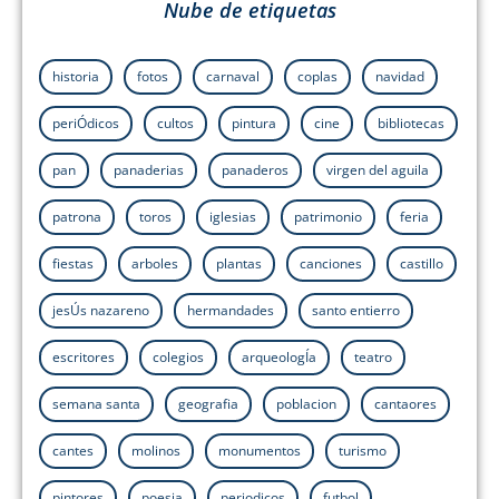
Nube de etiquetas
historia
fotos
carnaval
coplas
navidad
periÓdicos
cultos
pintura
cine
bibliotecas
pan
panaderias
panaderos
virgen del aguila
patrona
toros
iglesias
patrimonio
feria
fiestas
arboles
plantas
canciones
castillo
jesÚs nazareno
hermandades
santo entierro
escritores
colegios
arqueologÍa
teatro
semana santa
geografia
poblacion
cantaores
cantes
molinos
monumentos
turismo
pintores
poesia
periodicos
futbol