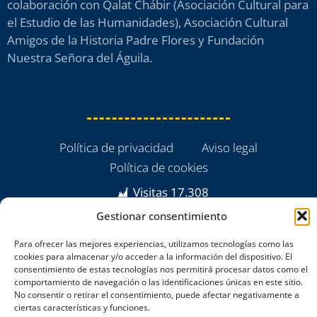
colaboración con Qalat Chábir (Asociación Cultural para
el Estudio de las Humanidades), Asociación Cultural
Amigos de la Historia Padre Flores y Fundación
Nuestra Señora del Águila.
Política de privacidad
Aviso legal
Política de cookies
Visitas
17.308
Gestionar consentimiento
Para ofrecer las mejores experiencias, utilizamos tecnologías como las
cookies para almacenar y/o acceder a la información del dispositivo. El
consentimiento de estas tecnologías nos permitirá procesar datos como el
comportamiento de navegación o las identificaciones únicas en este sitio.
No consentir o retirar el consentimiento, puede afectar negativamente a
ciertas características y funciones.
powered by