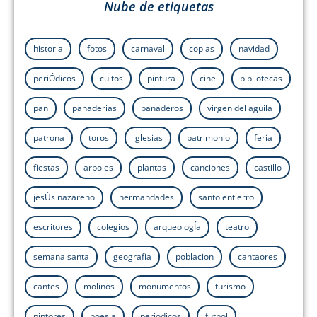
Nube de etiquetas
historia
fotos
carnaval
coplas
navidad
periÓdicos
cultos
pintura
cine
bibliotecas
pan
panaderias
panaderos
virgen del aguila
patrona
toros
iglesias
patrimonio
feria
fiestas
arboles
plantas
canciones
castillo
jesÚs nazareno
hermandades
santo entierro
escritores
colegios
arqueologÍa
teatro
semana santa
geografia
poblacion
cantaores
cantes
molinos
monumentos
turismo
pintores
poesia
periodicos
futbol