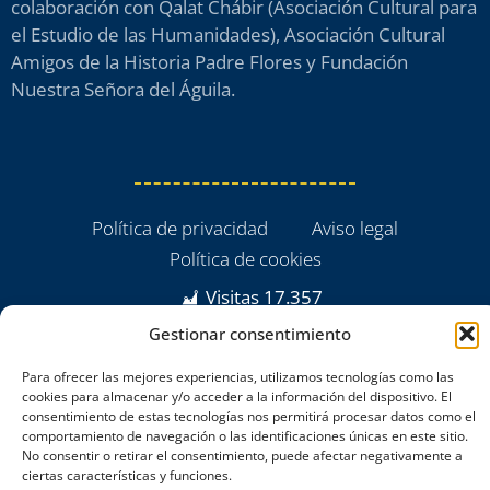
colaboración con Qalat Chábir (Asociación Cultural para
el Estudio de las Humanidades), Asociación Cultural
Amigos de la Historia Padre Flores y Fundación
Nuestra Señora del Águila.
Política de privacidad
Aviso legal
Política de cookies
Visitas
17.357
Gestionar consentimiento
Para ofrecer las mejores experiencias, utilizamos tecnologías como las
cookies para almacenar y/o acceder a la información del dispositivo. El
consentimiento de estas tecnologías nos permitirá procesar datos como el
comportamiento de navegación o las identificaciones únicas en este sitio.
No consentir o retirar el consentimiento, puede afectar negativamente a
ciertas características y funciones.
powered by