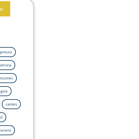
ar
pintura
atrona
nciones
egios
cantes
ol
azareno