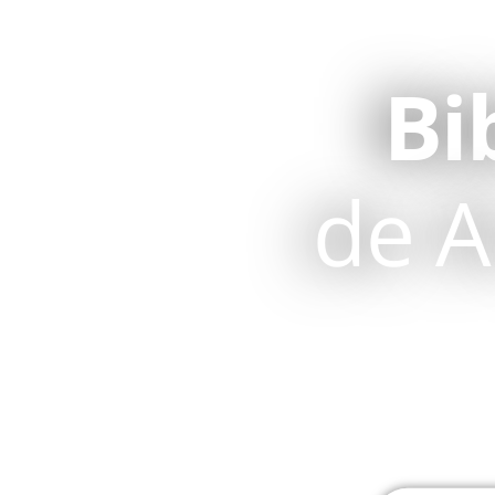
Bi
de A