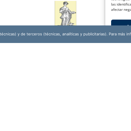
las identifi
afectar nega
A
écnicas) y de terceros (técnicas, analíticas y publicitarias). Para más in
ASOCIACIÓN CULTURAL
AMIGOS DE LA HISTORIA PADRE FLORES
r
CO