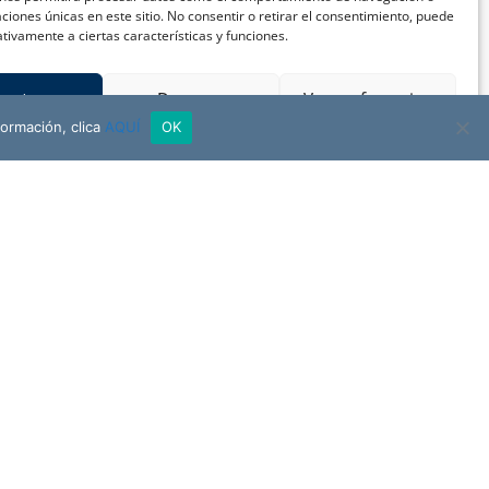
caciones únicas en este sitio. No consentir o retirar el consentimiento, puede
tivamente a ciertas características y funciones.
ceptar
Denegar
Ver preferencias
formación, clica
AQUÍ
OK
FUNDACIÓN
NUESTRA SEÑORA DEL ÁGUILA
NTÁCTANOS