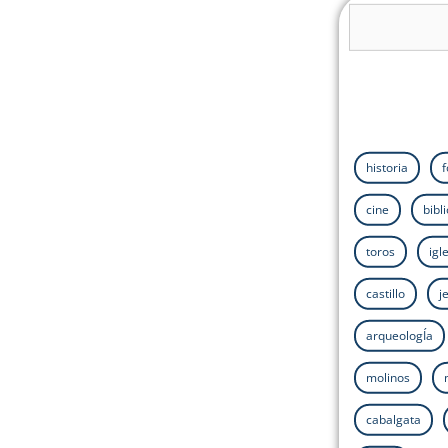
historia
cine
bibl
toros
igl
castillo
j
arqueologÍa
molinos
cabalgata