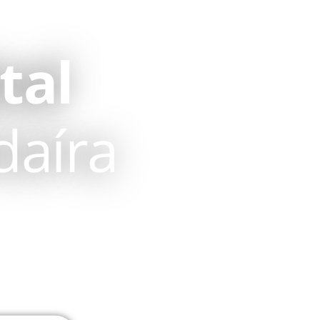
tal
daíra