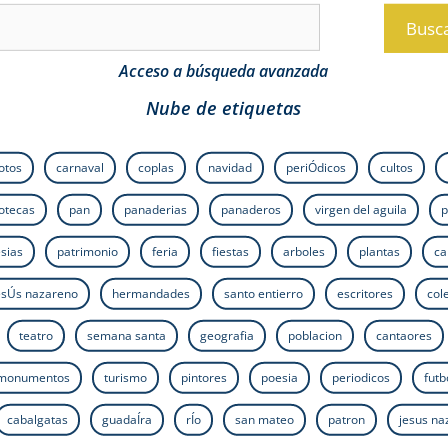
Busc
Acceso a búsqueda avanzada
Nube de etiquetas
fotos
carnaval
coplas
navidad
periÓdicos
cultos
iotecas
pan
panaderias
panaderos
virgen del aguila
p
esias
patrimonio
feria
fiestas
arboles
plantas
ca
esÚs nazareno
hermandades
santo entierro
escritores
col
teatro
semana santa
geografia
poblacion
cantaores
monumentos
turismo
pintores
poesia
periodicos
futb
cabalgatas
guadaÍra
rÍo
san mateo
patron
jesus n