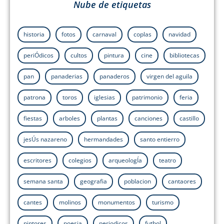
Nube de etiquetas
historia
fotos
carnaval
coplas
navidad
periÓdicos
cultos
pintura
cine
bibliotecas
pan
panaderias
panaderos
virgen del aguila
patrona
toros
iglesias
patrimonio
feria
fiestas
arboles
plantas
canciones
castillo
jesÚs nazareno
hermandades
santo entierro
escritores
colegios
arqueologÍa
teatro
semana santa
geografia
poblacion
cantaores
cantes
molinos
monumentos
turismo
pintores
poesia
periodicos
futbol