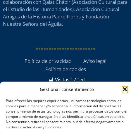
colaboración con Qalat Chábir (Asociación Cultural para
el Estudio de las Humanidades), Asociación Cultural
Amigos de la Historia Padre Flores y Fundación
Nuestra Señora del Águila.
Política de privacidad
Aviso legal
Política de cookies
Visitas
17.151
Gestionar consentimiento
Para ofrecer las mejores experiencias, utilizamos tecnologías como las
cookies para almacenar y/o acceder a la información del dispositivo. El
consentimiento de estas tecnologías nos permitirá procesar datos como el
comportamiento de navegación o las identificaciones únicas en este sitio.
No consentir o retirar el consentimiento, puede afectar negativamente a
ciertas características y funciones.
powered by