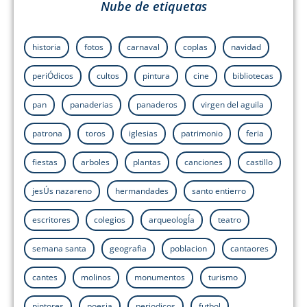
Nube de etiquetas
historia
fotos
carnaval
coplas
navidad
periÓdicos
cultos
pintura
cine
bibliotecas
pan
panaderias
panaderos
virgen del aguila
patrona
toros
iglesias
patrimonio
feria
fiestas
arboles
plantas
canciones
castillo
jesÚs nazareno
hermandades
santo entierro
escritores
colegios
arqueologÍa
teatro
semana santa
geografia
poblacion
cantaores
cantes
molinos
monumentos
turismo
pintores
poesia
periodicos
futbol