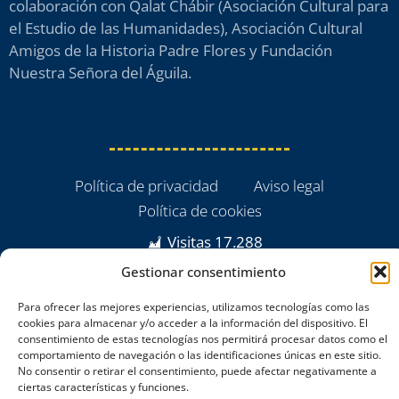
colaboración con Qalat Chábir (Asociación Cultural para
el Estudio de las Humanidades), Asociación Cultural
Amigos de la Historia Padre Flores y Fundación
Nuestra Señora del Águila.
Política de privacidad
Aviso legal
Política de cookies
Visitas
17.288
Gestionar consentimiento
Para ofrecer las mejores experiencias, utilizamos tecnologías como las
cookies para almacenar y/o acceder a la información del dispositivo. El
consentimiento de estas tecnologías nos permitirá procesar datos como el
comportamiento de navegación o las identificaciones únicas en este sitio.
No consentir o retirar el consentimiento, puede afectar negativamente a
ciertas características y funciones.
powered by