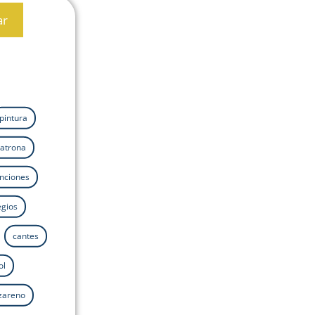
ar
pintura
atrona
nciones
egios
cantes
ol
azareno