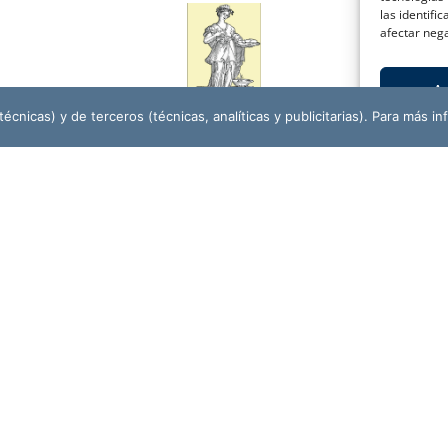
las identifi
afectar nega
A
écnicas) y de terceros (técnicas, analíticas y publicitarias). Para más in
ASOCIACIÓN CULTURAL
AMIGOS DE LA HISTORIA PADRE FLORES
r
CO