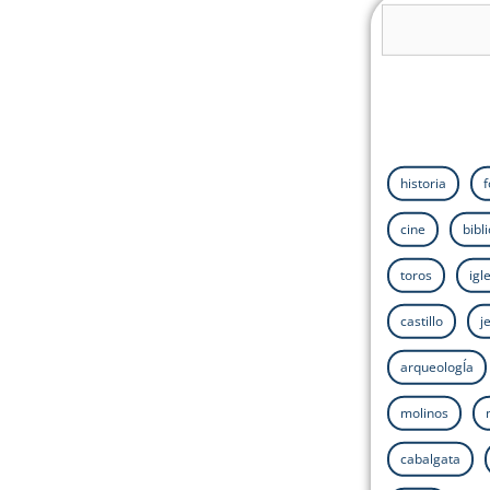
historia
cine
bibl
toros
igl
castillo
j
arqueologÍa
molinos
cabalgata