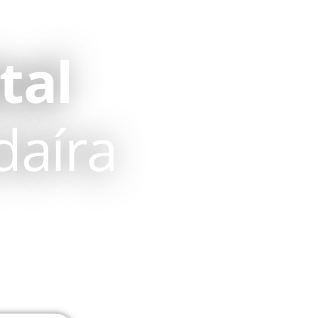
tal
daíra