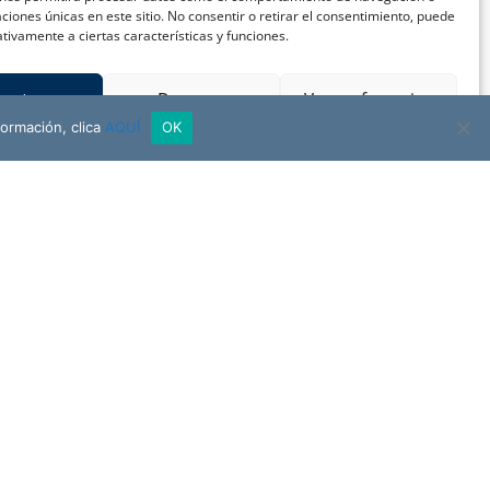
caciones únicas en este sitio. No consentir o retirar el consentimiento, puede
tivamente a ciertas características y funciones.
ceptar
Denegar
Ver preferencias
formación, clica
AQUÍ
OK
FUNDACIÓN
NUESTRA SEÑORA DEL ÁGUILA
NTÁCTANOS