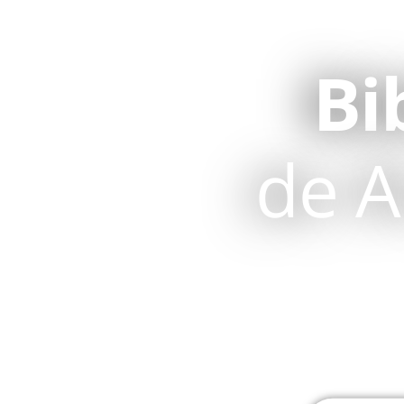
Bi
de A