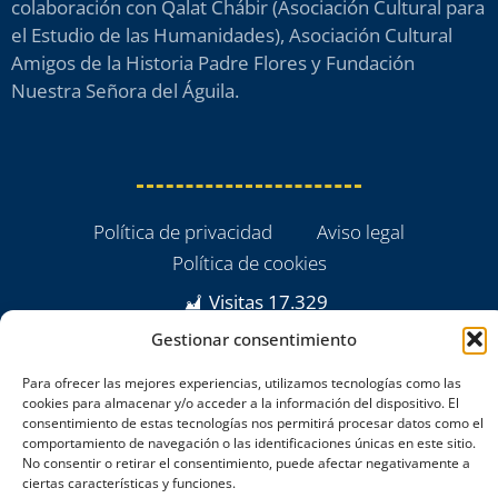
colaboración con Qalat Chábir (Asociación Cultural para
el Estudio de las Humanidades), Asociación Cultural
Amigos de la Historia Padre Flores y Fundación
Nuestra Señora del Águila.
Política de privacidad
Aviso legal
Política de cookies
Visitas
17.329
Gestionar consentimiento
Para ofrecer las mejores experiencias, utilizamos tecnologías como las
cookies para almacenar y/o acceder a la información del dispositivo. El
consentimiento de estas tecnologías nos permitirá procesar datos como el
comportamiento de navegación o las identificaciones únicas en este sitio.
No consentir o retirar el consentimiento, puede afectar negativamente a
ciertas características y funciones.
powered by