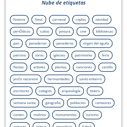
Nube de etiquetas
historia
fotos
carnaval
coplas
navidad
periÓdicos
cultos
pintura
cine
bibliotecas
pan
panaderias
panaderos
virgen del aguila
patrona
toros
iglesias
patrimonio
feria
fiestas
arboles
plantas
canciones
castillo
jesÚs nazareno
hermandades
santo entierro
escritores
colegios
arqueologÍa
teatro
semana santa
geografia
poblacion
cantaores
cantes
molinos
monumentos
turismo
pintores
poesia
periodicos
futbol