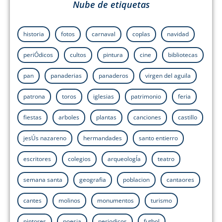
Nube de etiquetas
historia
fotos
carnaval
coplas
navidad
periÓdicos
cultos
pintura
cine
bibliotecas
pan
panaderias
panaderos
virgen del aguila
patrona
toros
iglesias
patrimonio
feria
fiestas
arboles
plantas
canciones
castillo
jesÚs nazareno
hermandades
santo entierro
escritores
colegios
arqueologÍa
teatro
semana santa
geografia
poblacion
cantaores
cantes
molinos
monumentos
turismo
pintores
poesia
periodicos
futbol