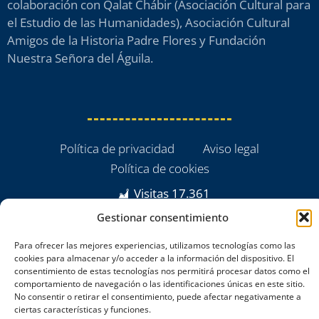
colaboración con Qalat Chábir (Asociación Cultural para
el Estudio de las Humanidades), Asociación Cultural
Amigos de la Historia Padre Flores y Fundación
Nuestra Señora del Águila.
Política de privacidad
Aviso legal
Política de cookies
Visitas
17.361
Gestionar consentimiento
Para ofrecer las mejores experiencias, utilizamos tecnologías como las
cookies para almacenar y/o acceder a la información del dispositivo. El
consentimiento de estas tecnologías nos permitirá procesar datos como el
comportamiento de navegación o las identificaciones únicas en este sitio.
No consentir o retirar el consentimiento, puede afectar negativamente a
ciertas características y funciones.
powered by