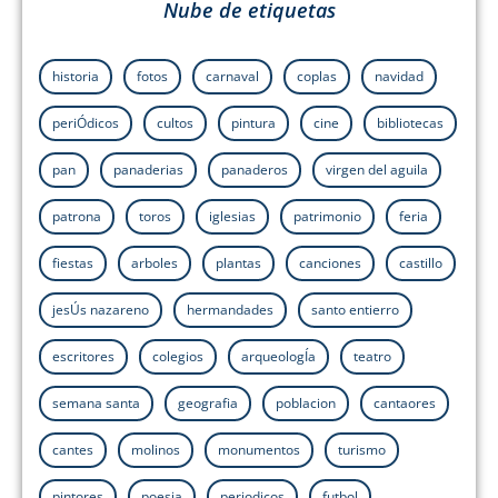
Nube de etiquetas
historia
fotos
carnaval
coplas
navidad
periÓdicos
cultos
pintura
cine
bibliotecas
pan
panaderias
panaderos
virgen del aguila
patrona
toros
iglesias
patrimonio
feria
fiestas
arboles
plantas
canciones
castillo
jesÚs nazareno
hermandades
santo entierro
escritores
colegios
arqueologÍa
teatro
semana santa
geografia
poblacion
cantaores
cantes
molinos
monumentos
turismo
pintores
poesia
periodicos
futbol