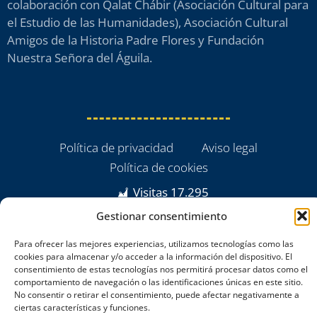
colaboración con Qalat Chábir (Asociación Cultural para
el Estudio de las Humanidades), Asociación Cultural
Amigos de la Historia Padre Flores y Fundación
Nuestra Señora del Águila.
Política de privacidad
Aviso legal
Política de cookies
Visitas
17.295
Gestionar consentimiento
Para ofrecer las mejores experiencias, utilizamos tecnologías como las
cookies para almacenar y/o acceder a la información del dispositivo. El
consentimiento de estas tecnologías nos permitirá procesar datos como el
comportamiento de navegación o las identificaciones únicas en este sitio.
No consentir o retirar el consentimiento, puede afectar negativamente a
ciertas características y funciones.
powered by