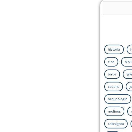
historia
cine
bibl
toros
igl
castillo
j
arqueologÍa
molinos
cabalgata