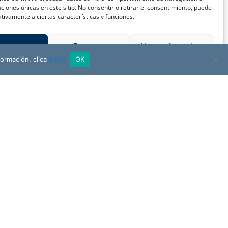
caciones únicas en este sitio. No consentir o retirar el consentimiento, puede
tivamente a ciertas características y funciones.
ceptar
Denegar
Ver preferencias
formación, clica
AQUÍ
OK
FUNDACIÓN
NUESTRA SEÑORA DEL ÁGUILA
NTÁCTANOS