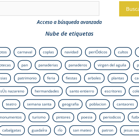
Busc
Acceso a búsqueda avanzada
Nube de etiquetas
fotos
carnaval
coplas
navidad
periÓdicos
cultos
iotecas
pan
panaderias
panaderos
virgen del aguila
p
esias
patrimonio
feria
fiestas
arboles
plantas
ca
esÚs nazareno
hermandades
santo entierro
escritores
col
teatro
semana santa
geografia
poblacion
cantaores
monumentos
turismo
pintores
poesia
periodicos
futb
cabalgatas
guadaÍra
rÍo
san mateo
patron
jesus n