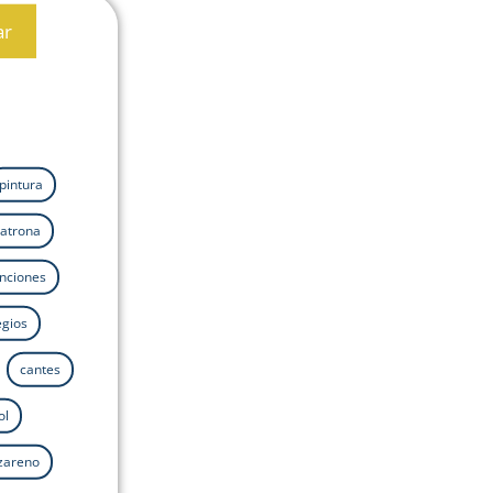
ar
pintura
atrona
nciones
egios
cantes
ol
azareno