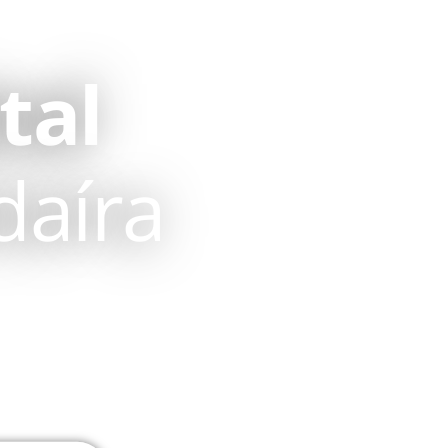
tal
daíra