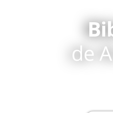
Bi
de A