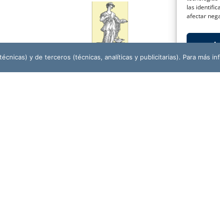
las identifi
afectar nega
A
écnicas) y de terceros (técnicas, analíticas y publicitarias). Para más in
ASOCIACIÓN CULTURAL
AMIGOS DE LA HISTORIA PADRE FLORES
r
CO