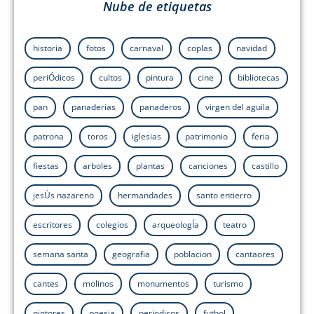
Nube de etiquetas
historia
fotos
carnaval
coplas
navidad
periÓdicos
cultos
pintura
cine
bibliotecas
pan
panaderias
panaderos
virgen del aguila
patrona
toros
iglesias
patrimonio
feria
fiestas
arboles
plantas
canciones
castillo
jesÚs nazareno
hermandades
santo entierro
escritores
colegios
arqueologÍa
teatro
semana santa
geografia
poblacion
cantaores
cantes
molinos
monumentos
turismo
pintores
poesia
periodicos
futbol