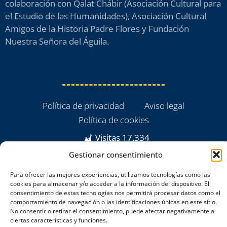
colaboración con Qalat Chábir (Asociación Cultural para
el Estudio de las Humanidades), Asociación Cultural
Amigos de la Historia Padre Flores y Fundación
Nuestra Señora del Águila.
Política de privacidad
Aviso legal
Política de cookies
Visitas
17.334
Gestionar consentimiento
Para ofrecer las mejores experiencias, utilizamos tecnologías como las
cookies para almacenar y/o acceder a la información del dispositivo. El
consentimiento de estas tecnologías nos permitirá procesar datos como el
comportamiento de navegación o las identificaciones únicas en este sitio.
No consentir o retirar el consentimiento, puede afectar negativamente a
ciertas características y funciones.
powered by