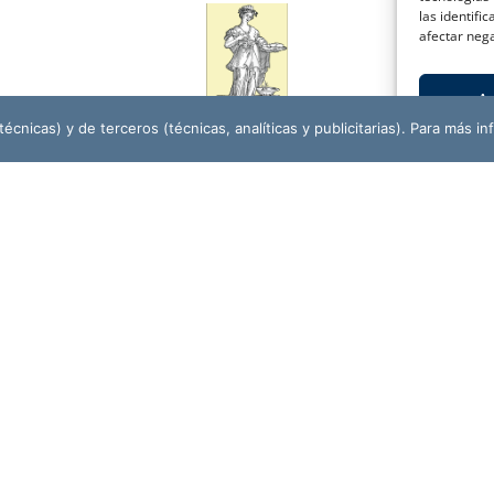
las identifi
afectar nega
A
écnicas) y de terceros (técnicas, analíticas y publicitarias). Para más in
ASOCIACIÓN CULTURAL
AMIGOS DE LA HISTORIA PADRE FLORES
r
CO