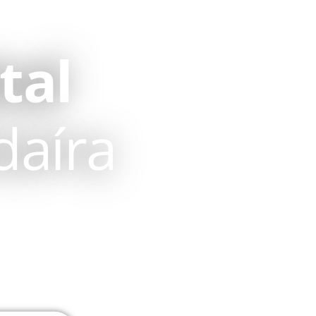
tal
daíra