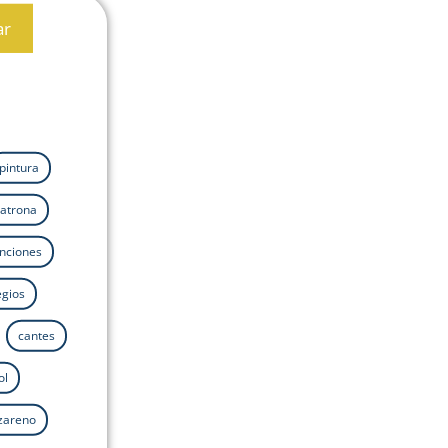
ar
pintura
atrona
nciones
egios
cantes
ol
azareno