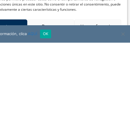
caciones únicas en este sitio. No consentir o retirar el consentimiento, puede
tivamente a ciertas características y funciones.
ceptar
Denegar
Ver preferencias
formación, clica
AQUÍ
OK
FUNDACIÓN
NUESTRA SEÑORA DEL ÁGUILA
NTÁCTANOS