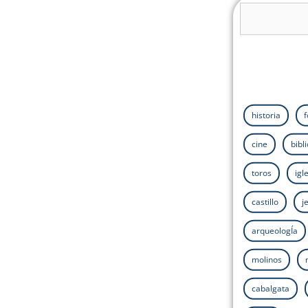
historia
cine
bibl
toros
igl
castillo
j
arqueologÍa
molinos
cabalgata