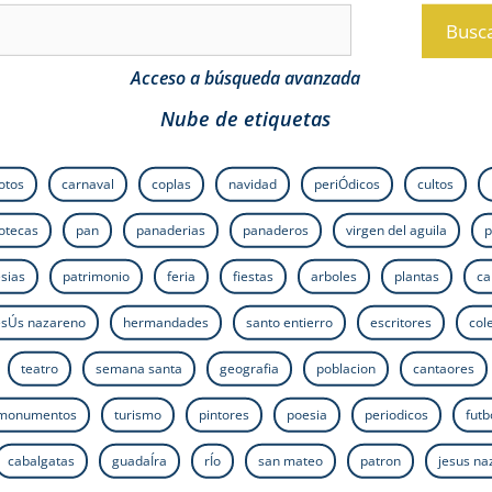
Busc
Acceso a búsqueda avanzada
Nube de etiquetas
fotos
carnaval
coplas
navidad
periÓdicos
cultos
iotecas
pan
panaderias
panaderos
virgen del aguila
p
esias
patrimonio
feria
fiestas
arboles
plantas
ca
esÚs nazareno
hermandades
santo entierro
escritores
col
teatro
semana santa
geografia
poblacion
cantaores
monumentos
turismo
pintores
poesia
periodicos
futb
cabalgatas
guadaÍra
rÍo
san mateo
patron
jesus n