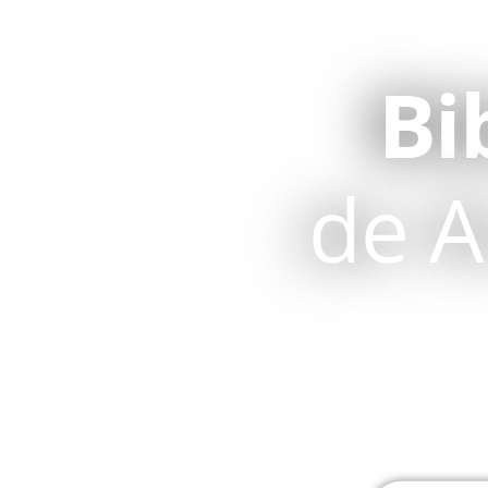
Bi
de A