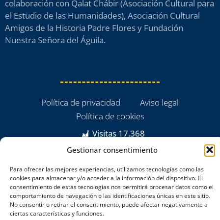
colaboración con Qalat Chábir (Asociación Cultural para
el Estudio de las Humanidades), Asociación Cultural
Amigos de la Historia Padre Flores y Fundación
Nuestra Señora del Águila.
Política de privacidad
Aviso legal
Política de cookies
Visitas
17.368
Gestionar consentimiento
Para ofrecer las mejores experiencias, utilizamos tecnologías como las
cookies para almacenar y/o acceder a la información del dispositivo. El
consentimiento de estas tecnologías nos permitirá procesar datos como el
comportamiento de navegación o las identificaciones únicas en este sitio.
No consentir o retirar el consentimiento, puede afectar negativamente a
ciertas características y funciones.
powered by