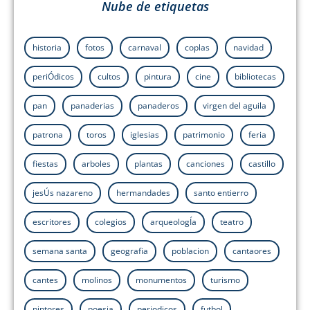
Nube de etiquetas
historia
fotos
carnaval
coplas
navidad
periÓdicos
cultos
pintura
cine
bibliotecas
pan
panaderias
panaderos
virgen del aguila
patrona
toros
iglesias
patrimonio
feria
fiestas
arboles
plantas
canciones
castillo
jesÚs nazareno
hermandades
santo entierro
escritores
colegios
arqueologÍa
teatro
semana santa
geografia
poblacion
cantaores
cantes
molinos
monumentos
turismo
pintores
poesia
periodicos
futbol