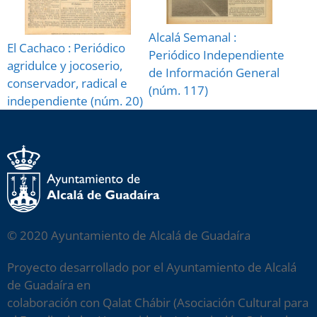
Alcalá Semanal :
El Cachaco : Periódico
Periódico Independiente
agridulce y jocoserio,
de Información General
conservador, radical e
(núm. 117)
independiente (núm. 20)
© 2020 Ayuntamiento de Alcalá de Guadaíra
Proyecto desarrollado por el Ayuntamiento de Alcalá
de Guadaíra en
colaboración con Qalat Chábir (Asociación Cultural para