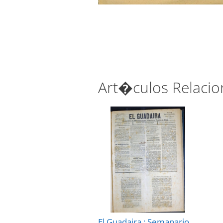
Art�culos Relaci
El Guadaira : Semanario