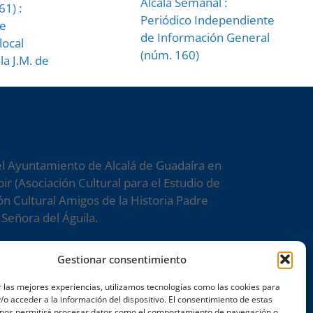
Alcalá Semanal :
61) :
Periódico Independiente
e
de Información General
local
(núm. 160)
la J.M. de
el Ayuntamiento de Alcalá de Guadaíra en
ir (Asociación Cultural para el Estudio de
n Cultural Amigos de la Historia Padre
Señora del Águila.
Gestionar consentimiento
s
 las mejores experiencias, utilizamos tecnologías como las cookies para
o acceder a la información del dispositivo. El consentimiento de estas
 nos permitirá procesar datos como el comportamiento de navegación o