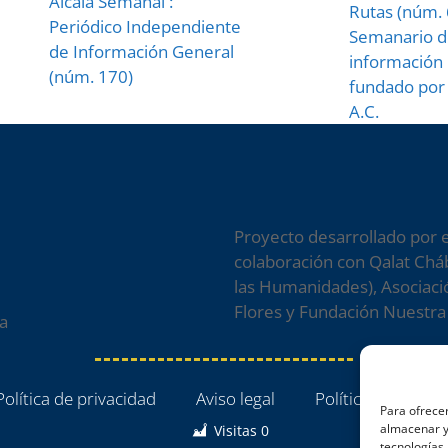
Alcalá Semanal :
Rutas (núm. 
Periódico Independiente
Semanario d
de Información General
información 
(núm. 170)
fundado por 
A.C.
Proyecto desarrollado por 
colaboración con Qalat Cháb
las Humanidades), Asociació
Flores y Fundación Nuestra 
a
Política de privacidad
Aviso legal
Política de cookie
Para ofrecer
almacenar y/
Visitas
0
tecnologías