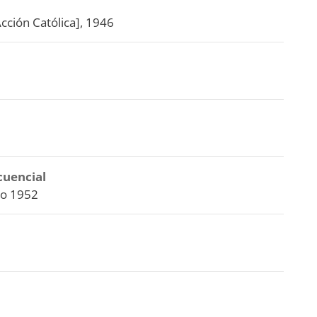
cción Católica], 1946
cuencial
ayo 1952